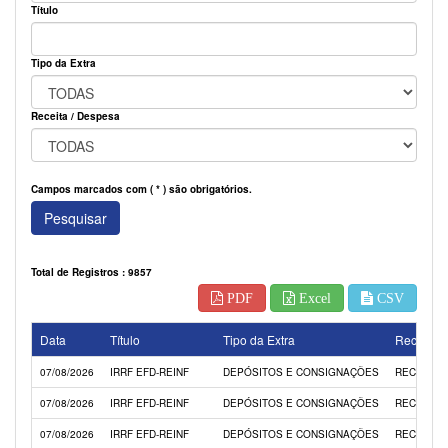
Título
Tipo da Extra
Receita / Despesa
Campos marcados com ( * ) são obrigatórios.
Pesquisar
Total de Registros : 9857
PDF
Excel
CSV
Data
Título
Tipo da Extra
Receita /
07/08/2026
IRRF EFD-REINF
DEPÓSITOS E CONSIGNAÇÕES
RECEITA
07/08/2026
IRRF EFD-REINF
DEPÓSITOS E CONSIGNAÇÕES
RECEITA
07/08/2026
IRRF EFD-REINF
DEPÓSITOS E CONSIGNAÇÕES
RECEITA