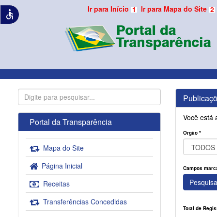
Ir para Início
Ir para Mapa do Site
1
2
accessible
Publicaçõ
Você está 
Portal da Transparência
Orgão *
Mapa do Site
Página Inicial
Campos marcad
Pesquisa
Receitas
Transferências Concedidas
Total de Regis