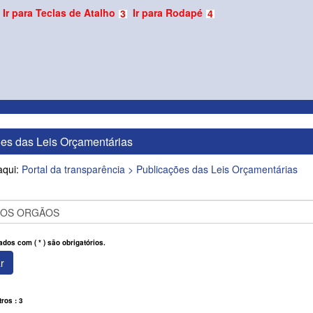
Ir para Teclas de Atalho
Ir para Rodapé
3
4
es das Leis Orçamentárias
aqui:
Portal da transparência >
Publicações das Leis Orçamentárias
os com ( * ) são obrigatórios.
r
tros : 3