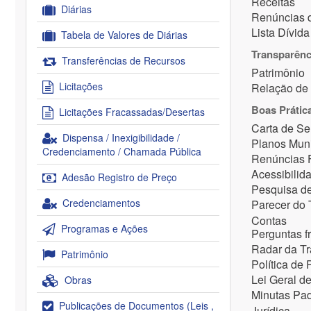
Receitas
Diárias
Renúncias 
Lista Dívida
Tabela de Valores de Diárias
Transparênc
Transferências de Recursos
Patrimônio
Licitações
Relação de 
Boas Prátic
Licitações Fracassadas/Desertas
Carta de Se
Dispensa / Inexigibilidade /
Planos Muni
Credenciamento / Chamada Pública
Renúncias F
Acessibilid
Adesão Registro de Preço
Pesquisa de
Credenciamentos
Parecer do
Contas
Programas e Ações
Perguntas f
Radar da Tr
Patrimônio
Política de 
Lei Geral d
Obras
Minutas Pad
Publicações de Documentos (Leis ,
Jurídica