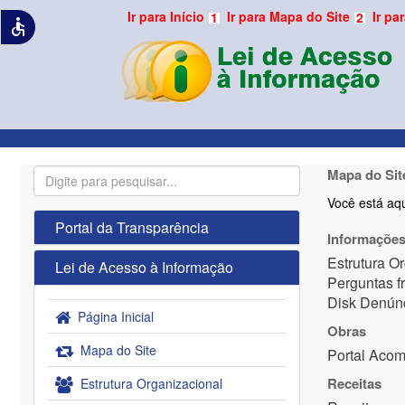
Ir para Início
Ir para Mapa do Site
Ir pa
1
2
accessible
Mapa do Sit
Você está aqu
Portal da Transparência
Informações 
Estrutura O
Lei de Acesso à Informação
Perguntas f
Disk Denún
Página Inicial
Obras
Mapa do Site
Portal Aco
Receitas
Estrutura Organizacional