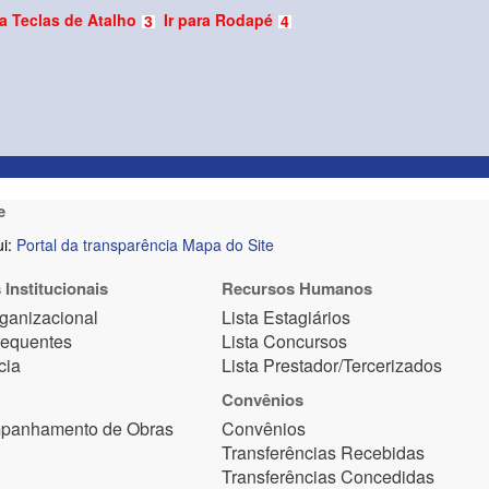
ra Teclas de Atalho
Ir para Rodapé
3
4
e
i:
Portal da transparência
Mapa do Site
Institucionais
Recursos Humanos
rganizacional
Lista Estagiários
requentes
Lista Concursos
cia
Lista Prestador/Tercerizados
Convênios
mpanhamento de Obras
Convênios
Transferências Recebidas
Transferências Concedidas