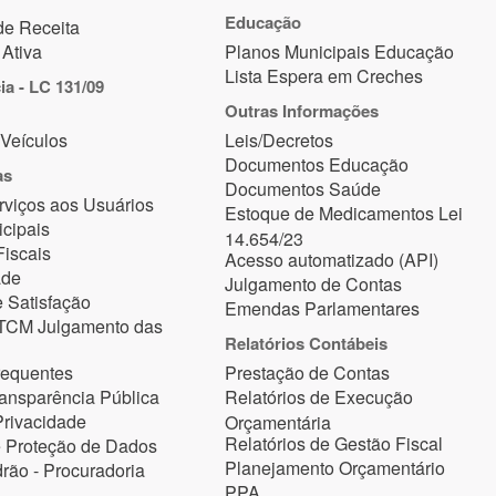
Educação
de Receita
 Ativa
Planos Municipais Educação
Lista Espera em Creches
ia - LC 131/09
Outras Informações
Veículos
Leis/Decretos
Documentos Educação
as
Documentos Saúde
rviços aos Usuários
Estoque de Medicamentos Lei
cipais
14.654/23
iscais
Acesso automatizado (API)
ade
Julgamento de Contas
 Satisfação
Emendas Parlamentares
 TCM Julgamento das
Relatórios Contábeis
requentes
Prestação de Contas
ansparência Pública
Relatórios de Execução
Privacidade
Orçamentária
Relatórios de Gestão Fiscal
e Proteção de Dados
Planejamento Orçamentário
rão - Procuradoria
PPA